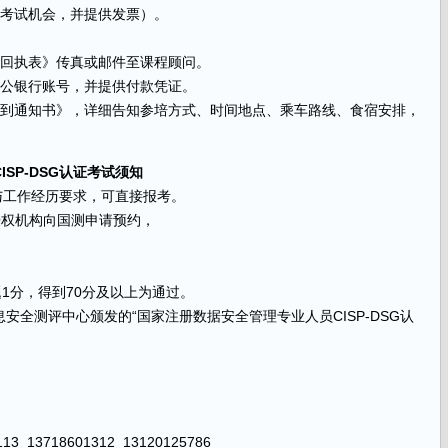
次考试机会，并提供发票）。
名回执表》传真或邮件至课程顾问。
对公银行账号，并提供付款凭证。
报到通知书》，详细告知参培方式、时间地点、乘车路线、食宿安排，
SP-DSG认证考试须知
历与工作经历要求，可直接报考。
授权机构向国测申请预约，
。
。
1分，得到70分及以上为通过。
全测评中心颁发的“国家注册数据安全管理专业人员CISP-DSG认
113 13718601312 13120125786