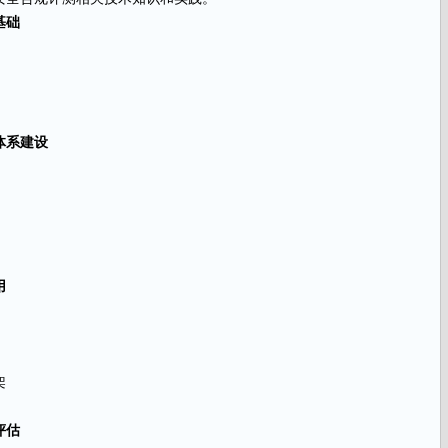
基础
体系建设
用
架
评估