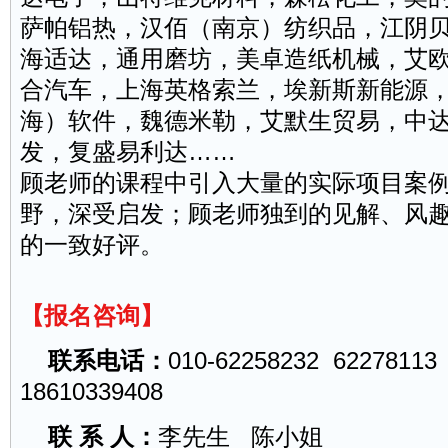
萨帕铝热，汉佰（南京）纺织品，江阴
海适达，通用磨坊，美卓造纸机械，艾
合汽车，上海英格索兰，埃新斯新能源
海）软件，魏德米勒，艾默生贸易，中
发，复盛易利达……
顾老师的课程中引入大量的实际项目案
野，深受启发；顾老师独到的见解、风
的一致好评。
【报名咨询】
联系电话：
010-62258232 62278113
18610339408
联 系 人：
李先生 陈小姐