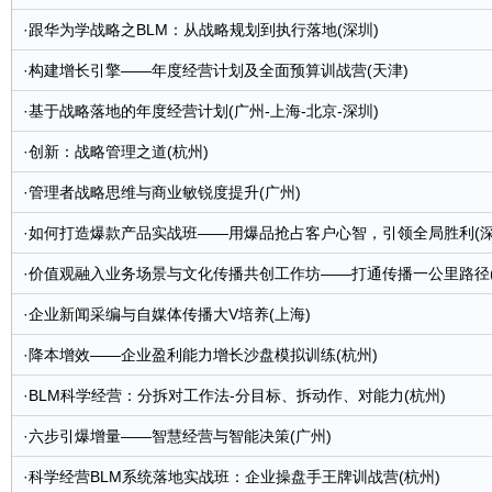
·
跟华为学战略之BLM：从战略规划到执行落地(深圳)
·
构建增长引擎——年度经营计划及全面预算训战营(天津)
·
基于战略落地的年度经营计划(广州-上海-北京-深圳)
·
创新：战略管理之道(杭州)
·
管理者战略思维与商业敏锐度提升(广州)
·
如何打造爆款产品实战班——用爆品抢占客户心智，引领全局胜利(深
·
价值观融入业务场景与文化传播共创工作坊——打通传播一公里路径(
·
企业新闻采编与自媒体传播大V培养(上海)
·
降本增效——企业盈利能力增长沙盘模拟训练(杭州)
·
BLM科学经营：分拆对工作法-分目标、拆动作、对能力(杭州)
·
六步引爆增量——智慧经营与智能决策(广州)
·
科学经营BLM系统落地实战班：企业操盘手王牌训战营(杭州)