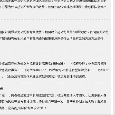
却无法带出一支令人满意的团队而苦恼？你是不是因缺乏带领高绩效团队所需的
了心思为什么总达不到预期的效果？如何才能快速地把握团队并带领团队创造出
如何让沟通成为公司的竞争优势？如何建立起公司里的“沟通文化”？如何解开公司
下属顺畅有效地沟通？有效沟通的最重要原则是什么？最有效的沟通方法是什
业卓越流程体系规划与流程设计高级实战研修班》、《流程圣经：业务流程管理
业务流程再造》、《向华为学习：“一线呼唤炮火”的流程型组织变革》、《流程审
》、《企业流程管理体系建设实战特训营》等流程管理培训课程。
班
二选一，两者都是通过中长期激励的方法，稳定并激活人才团队，让更多的人像
项目的风格开展方案设计班，坚持每月开班一次，并严格控制参加人数！股权激
练，是名副其实的“方案设计”班！