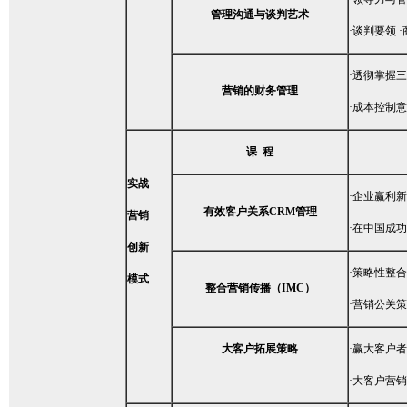
管理沟通与谈判艺术
·谈判要领
·透彻掌握
营销的财务管理
·成本控制
课 程
实战
·企业赢利新
有效客户关系CRM管理
营销
·在中国成
创新
·策略性整合
模式
整合营销传播
（IMC）
·营销公关
大客户拓展策略
·赢大客户
·大客户营