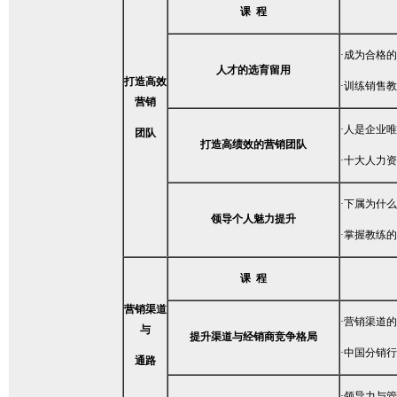
课 程
·成为合格
人才的选育留用
打造高效
·训练销售
营销
·人是企业
团队
打造高绩效的营销团队
·十大人力
·下属为什
领导个人魅力提升
·掌握教练
课 程
营销渠道
·营销渠道
与
提升渠道与经销商竞争格局
·中国分销
通路
·领导力与