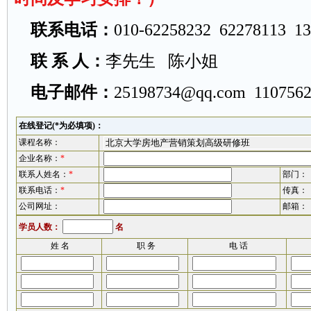
联系电话：
010-62258232 62278113 1
联 系 人：
李先生 陈小姐
电子邮件：
25198734@qq.com
110756
在线登记(*为必填项)：
课程名称：
企业名称：
*
联系人姓名：
*
部门：
联系电话：
*
传真：
公司网址：
邮箱：
学员人数：
名
姓 名
职 务
电 话