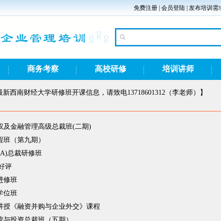
免费注册
|
会员登陆
|
发布培训需
商务考察
高校研修
培训讲师
新西南财经大学研修班开课信息，请致电13718601312（李老师）】
及金融管理高级总裁班(二期)
程班（第九期）
A)总裁研修班
好评
进修班
学位班
讲授《融资并购与企业外交》课程
营与投资总裁班（五期）