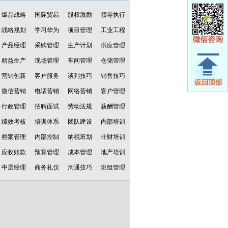
爆品战略
国际贸易
股权激励
领导执行
战略规划
学习华为
项目管理
工业工程
产品经理
采购管理
生产计划
供应管理
精益生产
现场管理
车间管理
仓储管理
营销创新
客户服务
谈判技巧
销售技巧
微信营销
电话营销
网络营销
客户管理
行政管理
招聘面试
劳动法规
薪酬管理
绩效考核
培训体系
团队建设
内部培训
档案管理
内部控制
纳税筹划
非财培训
应收账款
预算管理
成本管理
地产培训
中层经理
商务礼仪
沟通技巧
班组管理