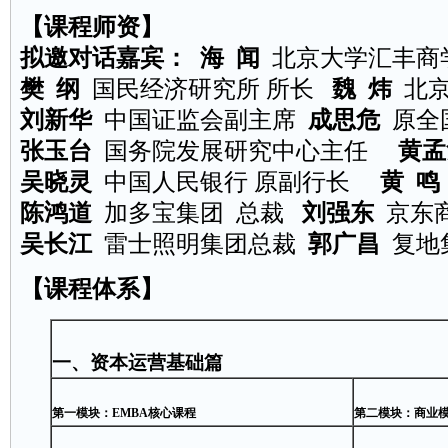
【课程师资】
拟邀对话嘉宾： 海 闻
北京大学汇丰商
樊 纲
国民经济研究所 所长
魏 炜
北京
刘新华
中国证监会副主席
成思危
原全
张玉台
国务院发展研究中心主任
黄孟
吴晓灵
中国人民银行 原副行长
黄 鸣
陈鸿道
加多宝集团 总裁
刘强东
京东
吴长江
雷士照明集团总裁
郭广昌
复地
【课程体系】
一、资本运营基础篇
第一模块：EMBA核心课程
第二模块：商业