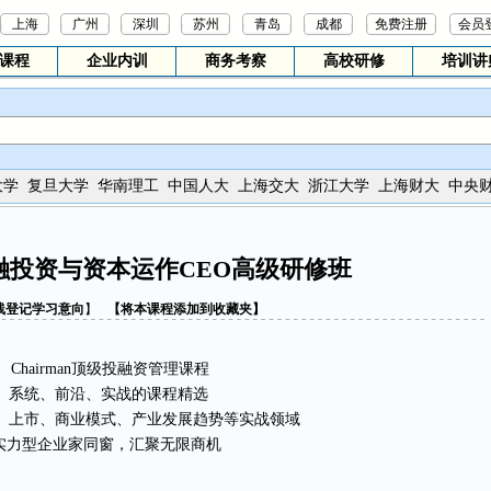
上海
广州
深圳
苏州
青岛
成都
免费注册
会员
课程
企业内训
商务考察
高校研修
培训讲
大学
复旦大学
华南理工
中国人大
上海交大
浙江大学
上海财大
中央
融投资与资本运作CEO高级研修班
线登记学习意向
】
【
将本课程添加到收藏夹
】
Chairman顶级投融资管理课程
系统、前沿、实战的课程精选
、上市、商业模式、产业发展趋势等实战领域
实力型企业家同窗，汇聚无限商机