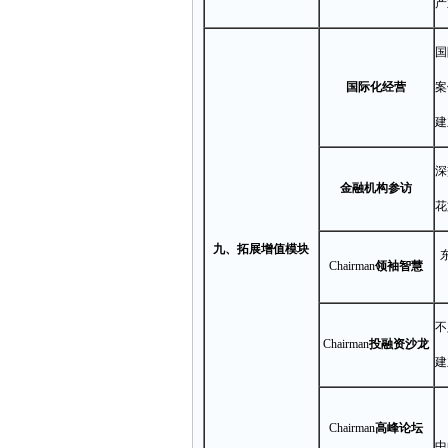
产
国
国际化经营
案
建
深
金融机构参访
花
九、拓展增值模块
Chairman
领袖智慧
不
Chairman
投融资沙龙
建
Chairman
高峰论坛
中