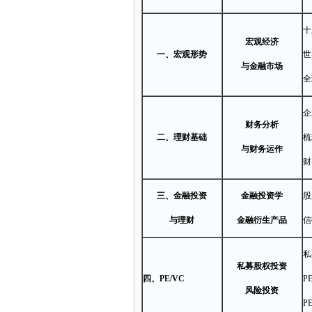
宏观经济
一、宏观形势
世
与金融市场
全
企
财务分析
二、理财基础
梳
与财务运作
财
三、金融投资
金融投资学
股
与理财
金融衍生产品
信
私
私募股权投资
四、PE/VC
P
风险投资
P