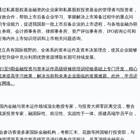
通过私募股权基金融资的企业家和私募股权投资基金的管理者与投资者，
有效合作，帮助上市后备企业学习、掌握解决上市筹备过程中的重点问
的专业能力，促进我国新一批上市后备企业的上市进程，与各地金融办联
券商、会计师事务所、律师事务所、资产评估事务所、IPO咨询公司和
行海内外上市知识培训和上市相关问题咨询。
学员建立具有国际视野的、全体系的资本运作及资本决策理念，使其企业能够
转型升级中充分利用优势资源博取长期可持续发展。
智
1
至
9
期金融投资与资本运作高级研修班培训经验基础上专门开发，精心
流来提高学习效果，解决当前和未来企业面临的发展难题。此外，学员还
友网络。
集国内金融与资本运作领域顶尖教授专家，与投资大师零距离交流，整合
战派投资专家，融国际性、前沿性、实战性于一体。搭建高端学员平台，
机会参访香港多家国际金融机构，考察汇丰、花旗等跨国银行投资部，与
融管理局及港交所高级官员进行商务交流探讨，共享顶级金融平台。