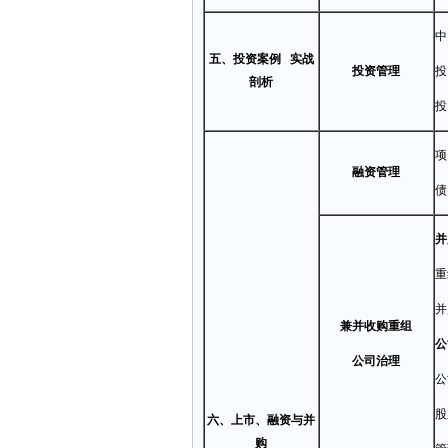
中
五、投资案例 实战
投资管理
投
剖析
投
项
融资管理
债
并
重
并
兼并收购重组
公
公司治理
公
股
六、上市、融资与并
购