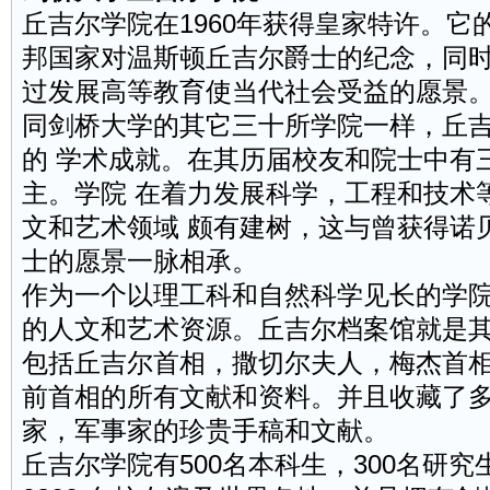
丘吉尔学院在1960年获得皇家
特许
。它
邦国家对温斯顿丘吉尔爵士的纪念，同
过发展高等教育使当代社会受益的愿景
同剑桥大学的其它三十所学院一样，丘
的 学术成就。在其历届校友和院士中有
主。学院 在着力发展科学，工程和技术
文和艺术领域 颇有建树，这与曾获得诺
士的愿景一脉相承。
作为一个以理工科和自然科学见长的学
的人文和艺术资源。丘吉尔
档案
馆就是
包括丘吉尔首相，撒切尔夫人，梅杰首
前首相的所有文献和资料。并且收藏了
家，军事家的珍贵手稿和文献。
丘吉尔学院有500名本科生，300名研究