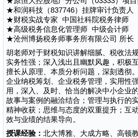
★原恒大控股地产分公司（03333）项
★和润科技（837746）挂牌审计负责人
★财税实战专家 中国社科院税务律师
★高级税务信息化管理师 中级会计师
★沧州博扬税务师事务所有限公司 所长
胡老师对于财税知识讲解细腻、税收法
实务性强；深入浅出且幽默风趣，积极
擅长从原理、本质分析问题，深刻透彻
企业纳税筹划、企业税务管理，实用性
用，深入、及时、恰当的解决中小企业
故事与案例的融洽结合；管理与执行的
精神收获；思维与态度的双重提升；互
效与业绩的结果导向。
授课经验：
北大博雅、大成方略、高顿