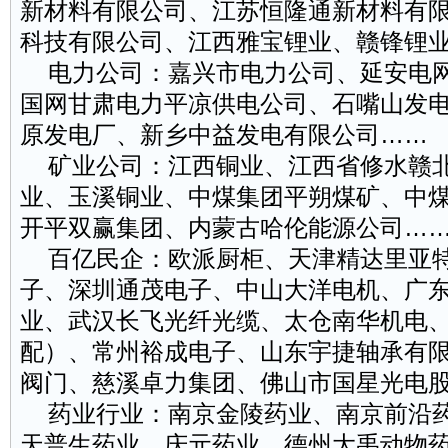
新材料有限公司、江苏恒隆通新材料有
科技有限公司、江西雅宝锂业、赣锋锂
电力公司：嘉兴市电力公司、延安电网
国网甘肃电力平凉供电公司、石嘴山发
原发电厂、新乡中益发电有限公司……
矿业公司：江西铜业、江西省修水赣北
业、玉溪铜业、中煤集团平朔煤矿、中
开平双赢集团、内蒙古哈伦能源公司…
百亿民企：欧派厨柜、天津精达里亚特
子、深圳通茂电子、中山大洋电机、广
业、武汉长飞光纤光缆、太仓南华机电
配）、常州裕成电子、山东宇捷轴承有
阀门、慈溪卓力集团、佛山市国星光电
药业行业：南京金陵药业、南京前沿药
天普生药业、庆元药业、德州大禹动物