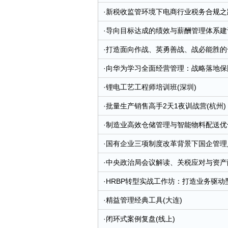
·
新税收监管环境下电商行业税务合规之路
·
导向目标达成的绩效与薪酬管理体系建设
·
打造面向作战、英勇善战、战必能胜的
·
向华为学习全面经营管理：战略落地保障
·
锂电工艺工程师培训班(深圳)
·
批量生产销售高手2天1夜训战营(杭州)
·
制造业高效仓储管理与智能物料配送优化
·
国有企业三项制度改革背景下国企管理
任退出制度解析(青岛-昆明-大连-厦门)
·
中央政治局会议解读、关税应对与资产配
·
HRBP转型实战工作坊：打造业务驱动
·
精益管理经典工具(大连)
·
闭环式案例复盘(线上)