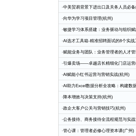
·
中美贸易背景下进出口及关务人员必备的
·
向华为学习项目管理(杭州)
·
敏捷学习体系搭建：业务驱动与组织赋能
·
AI选才工具箱-精准招聘面试的8个实战工
·
赋能业务与团队：业务管理者的人才管理
·
引爆卖场——卓越店长精细化门店运营(
·
AI赋能小红书运营与营销实战(杭州)
·
AI助力Excel数据分析全攻略：构建
·
降本增效与决策支持(杭州)
·
政企大客户公关与营销技巧(杭州)
·
公务接待、商务接待全流程规范与实战训
·
管心课：管理者必修心理资本课(广州)