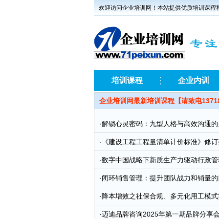
欢迎访问企业培训网！本站提供优质培训课程
培训课程
企业内训
企业培训网最新培训课程【请致电1371
·
解锁心灵密码：九型人格与高效沟通的奥
·
《建设工程工程量清单计价标准》修订
及对工程合同的影响与对策暨建设项目全过
·
数字中国战略下新质生产力驱动行政管理数
昌-昆明-太原-成都)
·
闭环销售管理：提升团队战力和销量的四大
·
降本增效之社保合规、多元化用工模式实
·
迈迪品牌咨询2025年第一期品牌分享会