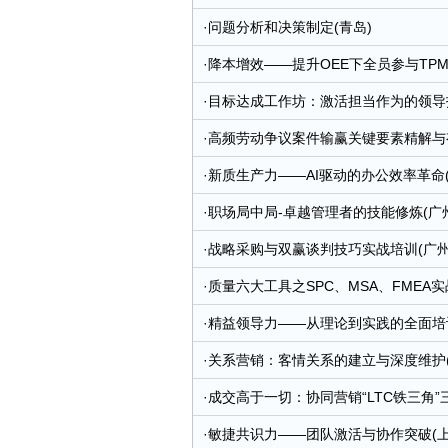
·
问题分析和决策制定(青岛)
·
降本增效——提升OEE下全员参与TPM
·
目标达成工作坊：激活担当作为的领导技
·
高频劳动争议案件输赢关键要素精解与有
·
新质生产力——AI驱动的办公效率革命(
·
职场局中局-卓越管理者的技能修炼(广
·
战略采购与双赢谈判技巧实战培训(广州
·
质量六大工具之SPC、MSA、FMEA实
·
精益领导力——从理论到实践的全面培训
·
关系营销：客情关系的建立与深度维护(
·
成交高于一切：协同营销“LTC铁三角”
·
敏捷共识力——团队激活与协作突破(上