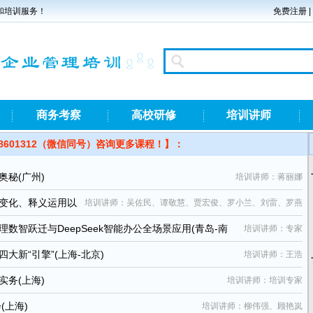
和培训服务！
免费注册
|
商务考察
高校研修
培训讲师
8601312（微信同号）咨询更多课程！】：
秘(广州)
培训讲师：蒋丽娜
变化、释义运用以
培训讲师：吴佐民、谭敬慧、贾宏俊、罗小兰、刘雷、罗燕
程造价管控、结算、审计、财评案例实操(贵阳-拉萨)
智跃迁与DeepSeek智能办公全场景应用(青岛-南
培训讲师：专家
新“引擎”(上海-北京)
培训讲师：王浩
务(上海)
培训讲师：培训专家
(上海)
培训讲师：柳伟强、顾艳岚